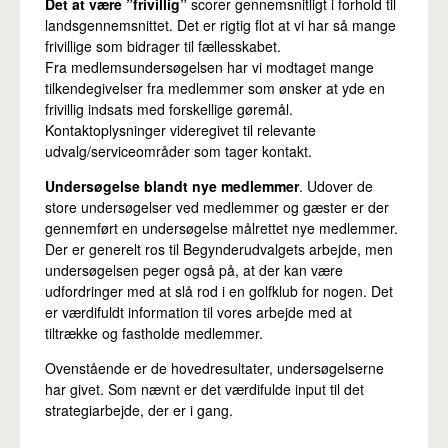
Det at være ”frivillig”
scorer gennemsnitligt i forhold til
landsgennemsnittet. Det er rigtig flot at vi har så mange
frivillige som bidrager til fællesskabet.
Fra medlemsundersøgelsen har vi modtaget mange
tilkendegivelser fra medlemmer som ønsker at yde en
frivillig indsats med forskellige gøremål.
Kontaktoplysninger videregivet til relevante
udvalg/serviceområder som tager kontakt.
Undersøgelse blandt nye medlemmer
. Udover de
store undersøgelser ved medlemmer og gæster er der
gennemført en undersøgelse målrettet nye medlemmer.
Der er generelt ros til Begynderudvalgets arbejde, men
undersøgelsen peger også på, at der kan være
udfordringer med at slå rod i en golfklub for nogen. Det
er værdifuldt information til vores arbejde med at
tiltrække og fastholde medlemmer.
Ovenstående er de hovedresultater, undersøgelserne
har givet. Som nævnt er det værdifulde input til det
strategiarbejde, der er i gang.