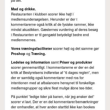
på det.
Mad og drikke.
Restauranten i klubben scorer ikke højt i
medlemsundersøgelsen. Herunder er der i
kommentarerne også kritik af de fysiske rammer, ikke
mindst akustikken. Gæsternes vurdering af deres besøg
i Restauranten er til gengæld betydeligt bedre end
medlemmernes.
Vores træningsfaciliteter
scorer højt og det samme gør
Proshop
og
Træning.
Ledelse og information
samt
Priser og produkter
scorer gennemsnitligt. I kommentarerne er der en del
kritik af Bestyrelsens indførelse af ”6 dages reglen”, men
der er samtidig også kommentarer med ros for
intentionen med at afbalancere hensynet til forskellige
medlemsgrupper og sikre flest mulige åbne tee-tider.
På punktet ”ledige tider på banen, når jeg ønsker det”
scorer vi lavt. Der er en del kommentarer/bemærkninger
der omhandler, at hver anden starttid ikke kan bookes