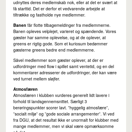
udnyttes deres medlemskab nok, eller at det er svært at
få starttid. Det er derfor et vedvarende arbejde at
tiltrække og fastholde nye medlemmer.
Banen
får flotte tilbagemeldinger fra medlemmerne.
Banen opleves velplejet, varieret og spændende. Vores
gæster har samme oplevelse, og at de oplever, at
greens er rigtig gode. Som et kuriosum bedømmer
gæsterne greens bedre end medlemmerne.
Såvel medlemmer som gæster oplever, at der er
udfordringer med flow i spillet samt ventetid, og en del
kommentarer adresserer de udfordringer, der kan være
ved turnet mellem sløjfer.
Atmosfæren
Atmosfæren i klubben vurderes generelt lidt lavere i
forhold til landsgennemsnittet. Særligt 3
berøringspunkter scorer lavt. ”hyggelig atmosfære”,
”socialt miljø” og ”gode sociale arrangementer”. Vi ved
fra DGU, at det resultat ikke er unormalt for klubber med
mange medlemmer, men vi skal være opmærksomme