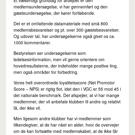
Et væsentligt grundlag for arbejdet er den
medlemsundersøgelse, vi har gennemført og den
gæsteundersøgelse, der kører fortløbende.
Det er et omfattende datamateriale med små 800
medlemsbesvarelser og pt. over 300 gæstebesvarelser.
Og udover tal, har undersøgelserne også givet os ca.
1000 kommentarer.
Bestyrelsen ser undersøgelserne som
ledelsesinformation, men vil gerne orientere om
hovedresultaterne, der indeholder mange positive ting,
men også områder for forbedring.
Vores helt overordnede loyalitetsscore (Net Promotor
Score – NPS) er rigtig flot, idet den i VGC er 55 mod 45 i
det nationale benchmark. Det afspejler, at vi har mange
medlemmer, der vil anbefale klubben til andre og relativt
få, der ikke vil.
Men ligesom andre klubber har vi medlemmer som
tilkendegiver, at de har nået en alder, hvor de overvejer
om de kan fortsætte med medlemskabet, at de ikke får