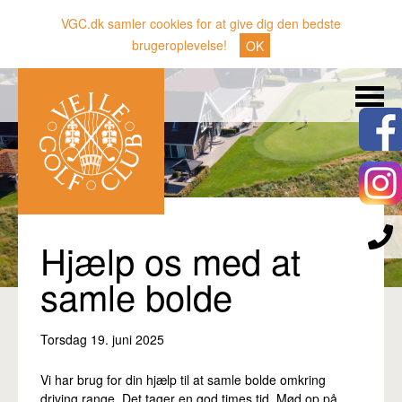
VGC.dk samler cookies for at give dig den bedste
brugeroplevelse!
OK
Søg
Nyheder
Klubben
Medlemmer
Banen
Hjælp os med at
Gæster
samle bolde
Sporten
Torsdag 19. juni 2025
Erhverv
Den lille Kok
Vi har brug for din hjælp til at samle bolde omkring
driving range. Det tager en god times tid. Mød op på