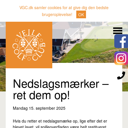
VGC.dk samler cookies for at give dig den bedste
brugeroplevelse!
OK
Søg
Nyheder
Klubben
Medlemmer
Banen
Nedslagsmærker –
Gæster
ret dem op!
Sporten
Mandag 15. september 2025
Erhverv
Den lille Kok
Hvis du retter et nedslagsmærke op, lige efter det er
blevet lavet, vil spilleoverfladen være helt restitueret