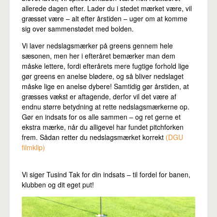
Pro
allerede dagen efter. Lader du i stedet mærket være, vil
græsset være – alt efter årstiden – uger om at komme
sig over sammenstødet med bolden.
Vi laver nedslagsmærker på greens gennem hele
sæsonen, men her i efteråret bemærker man dem
måske lettere, fordi efterårets mere fugtige forhold lige
gør greens en anelse blødere, og så bliver nedslaget
måske lige en anelse dybere! Samtidig gør årstiden, at
græsses vækst er aftagende, derfor vil det være af
endnu større betydning at rette nedslagsmærkerne op.
Gør en indsats for os alle sammen – og ret gerne et
ekstra mærke, når du alligevel har fundet pitchforken
frem. Sådan retter du nedslagsmærket korrekt
(DGU
filmklip)
Vi siger Tusind Tak for din indsats – til fordel for banen,
klubben og dit eget put!