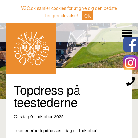
VGC.dk samler cookies for at give dig den bedste
brugeroplevelse!
OK
Søg
Nyheder
Klubben
Medlemmer
Banen
Topdress på
Gæster
teestederne
Sporten
Onsdag 01. oktober 2025
Erhverv
Den lille Kok
Teestederne topdresses i dag d. 1 oktober.