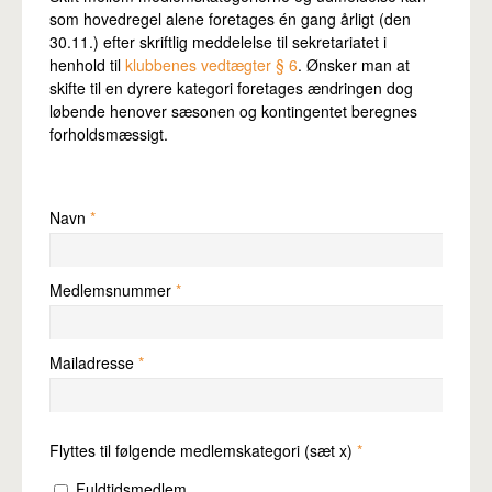
Pro
som hovedregel alene foretages én gang årligt (den
30.11.) efter skriftlig meddelelse til sekretariatet i
henhold til
klubbenes vedtægter § 6
. Ønsker man at
skifte til en dyrere kategori foretages ændringen dog
løbende henover sæsonen og kontingentet beregnes
forholdsmæssigt.
Navn
*
Medlemsnummer
*
Mailadresse
*
Flyttes til følgende medlemskategori (sæt x)
*
Fuldtidsmedlem