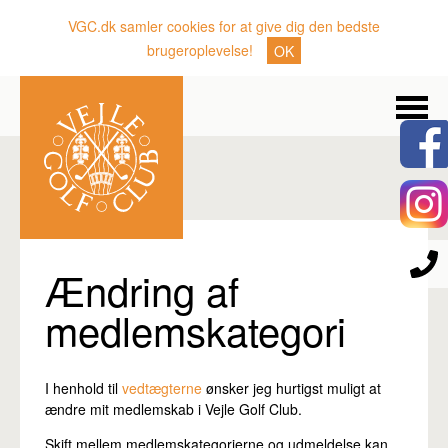
VGC.dk samler cookies for at give dig den bedste
brugeroplevelse!
OK
Søg
Nyheder
Klubben
Medlemmer
Banen
Ændring af
Gæster
medlemskategori
Sporten
Erhverv
I henhold til
vedtægterne
ønsker jeg hurtigst muligt at
ændre mit medlemskab i Vejle Golf Club.
Den lille Kok
Skift mellem medlemskategorierne og udmeldelse kan