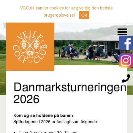
VGC.dk samler cookies for at give dig den bedste
brugeroplevelse!
OK
Søg
Nyheder
Klubben
Medlemmer
Banen
Danmarksturneringen
Gæster
2026
Sporten
Erhverv
Kom og se holdene på banen
Spilledagene i 2026 er fastlagt som følgende:
Den lille Kok
1. og 2. spillerunde: 30.-31. maj