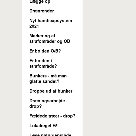
Lægge op
Drænrender
Nyt handicapsystem
2021
Markering af
strafområder og OB
Er bolden O/B?
Er bolden i
strafområde?
Bunkers - må man
glatte sandet?
Droppe ud af bunker
Dræningsarbejde -
drop?
Fældede træer - drop?
Lokalregel E5
Løse naturgenstade