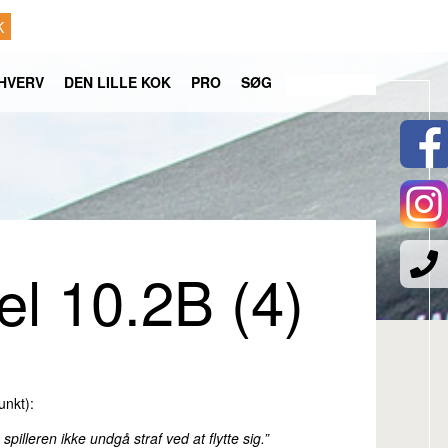
K
HVERV
DEN LILLE KOK
PRO
SØG
el 10.2B (4)
unkt):
pilleren ikke undgå straf ved at flytte sig.”