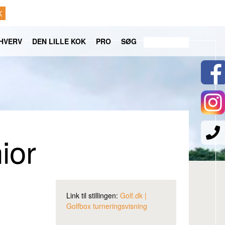
K
HVERV
DEN LILLE KOK
PRO
SØG
ior
Link til stillingen:
Golf.dk |
Golfbox turneringsvisning