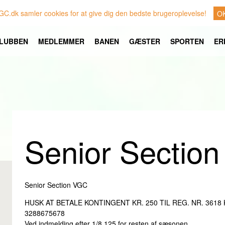
GC.dk samler cookies for at give dig den bedste brugeroplevelse!
O
LUBBEN
MEDLEMMER
BANEN
GÆSTER
SPORTEN
ER
Senior Sectio
Senior Section VGC
HUSK AT BETALE KONTINGENT KR. 250 TIL REG. NR. 3618 
3288675678
Ved indmelding efter 1/8 125 for resten af sæsonen.