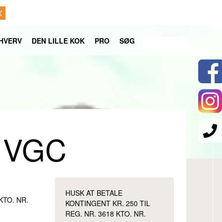
K
HVERV
DEN LILLE KOK
PRO
SØG
n VGC
HUSK AT BETALE
KTO. NR.
KONTINGENT KR. 250 TIL
REG. NR. 3618 KTO. NR.