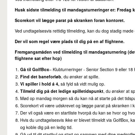
Husk sidste tilmelding til mandagsturneringer er: Fredag kl
Scorekort vil lægge parat på skranken foran kontoret.
Ved undtagelsesvis rettidig tilmelding, kan du dog stadig mød
Der vil som regel være plads til dig på en af flightene.
Fremgangsmåden ved tilmelding til mandagsturnering (de
flightene sat efter hcp)
Gå til GolfBox
– Klubturneringer - Senior Section 9 eller 18 
Find det baneforløb
, du ønsker at spille.
Vi spiller i hold á 4,
så fyld så vidt mulig op.
Tilmeld dig på det ledige spilletidspunkt
, du ønsker at spi
Mød op mandag morgen så du kan nå at starte på det tidspun
Scorekort vil være udskrevet og lægge parat på skranken i k
Der vil også være en startliste hvorpå du kan se hvor og hvor
Hvis du undtagelsesvis ikke er blevet tilmeldt via GolfBox, kan
og koble dig på en ledig tid.
Gå ud til dit starthul og start op sammen med dine medspiller