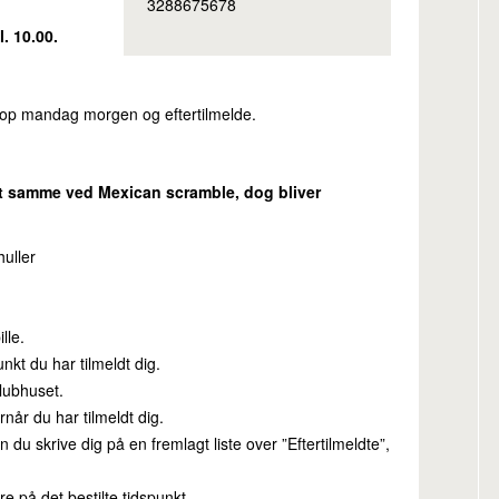
3288675678
. 10.00.
e op mandag morgen og eftertilmelde.
t samme ved Mexican scramble, dog bliver
huller
lle.
kt du har tilmeldt dig.
lubhuset.
når du har tilmeldt dig.
 du skrive dig på en fremlagt liste over ”Eftertilmeldte”,
e på det bestilte tidspunkt.