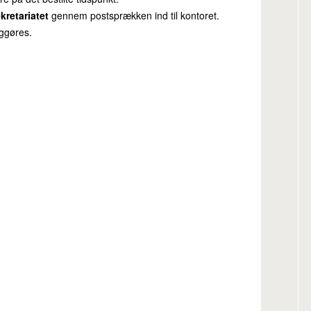
ekretariatet
gennem postsprækken ind til kontoret.
iggøres.
.