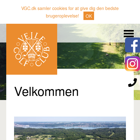
VGC.dk samler cookies for at give dig den bedste
brugeroplevelse!
OK
Søg
Nyheder
Klubben
Medlemmer
Banen
Velkommen
Gæster
Sporten
Erhverv
Den lille Kok