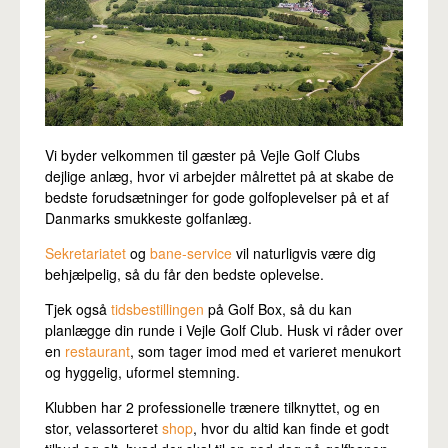
Pro
Vi byder velkommen til gæster på Vejle Golf Clubs
dejlige anlæg, hvor vi arbejder målrettet på at skabe de
bedste forudsætninger for gode golfoplevelser på et af
Danmarks smukkeste golfanlæg.
Sekretariatet
og
bane-service
vil naturligvis være dig
behjælpelig, så du får den bedste oplevelse.
Tjek også
tidsbestillingen
på Golf Box, så du kan
planlægge din runde i Vejle Golf Club. Husk vi råder over
en
restaurant
, som tager imod med et varieret menukort
og hyggelig, uformel stemning.
Klubben har 2 professionelle trænere tilknyttet, og en
stor, velassorteret
shop
, hvor du altid kan finde et godt