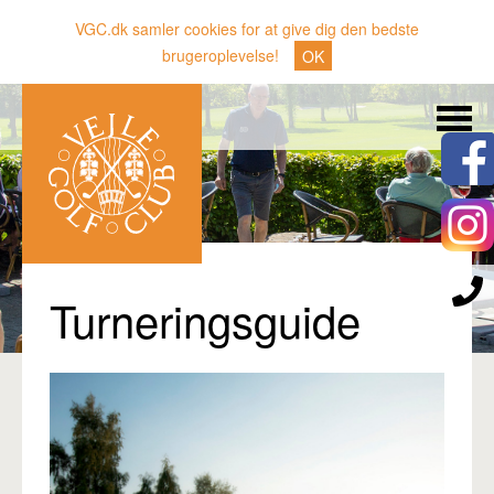
VGC.dk samler cookies for at give dig den bedste
brugeroplevelse!
OK
Søg
Nyheder
Klubben
Medlemmer
Banen
Turneringsguide
Gæster
Sporten
Erhverv
Den lille Kok