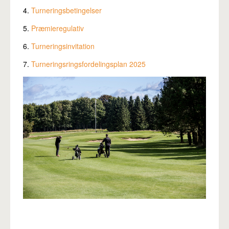
4.
Turneringsbetingelser
5.
Præmieregulativ
6.
Turneringsinvitation
7.
Turneringsringsfordelingsplan 2025