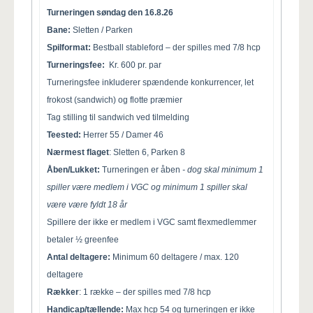
Turneringen søndag den 16.8.26
Bane:
Sletten / Parken
Spilformat:
Bestball stableford – der spilles med 7/8 hcp
Turneringsfee:
Kr. 600 pr. par
Turneringsfee inkluderer spændende konkurrencer, let
frokost (sandwich) og flotte præmier
Tag stilling til sandwich ved tilmelding
Teested:
Herrer 55 / Damer 46
Nærmest flaget
: Sletten 6, Parken 8
Åben/Lukket:
Turneringen er åben
- dog skal minimum 1
spiller være medlem i VGC og minimum 1 spiller skal
være være fyldt 18 år
Spillere der ikke er medlem i VGC samt flexmedlemmer
betaler ½ greenfee
Antal deltagere:
Minimum 60 deltagere / max. 120
deltagere
Rækker
: 1 række – der spilles med 7/8 hcp
Handicap/tællende:
Max hcp 54 og turneringen er ikke