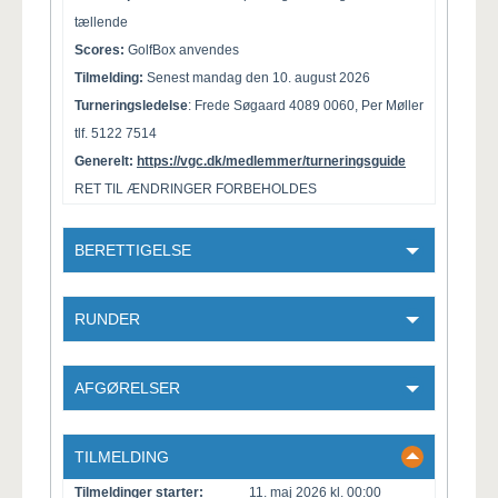
tællende
Scores:
GolfBox anvendes
Tilmelding:
Senest mandag den 10. august 2026
Turneringsledelse
: Frede Søgaard 4089 0060, Per Møller
tlf. 5122 7514
Generelt:
https://vgc.dk/medlemmer/turneringsguide
RET TIL ÆNDRINGER FORBEHOLDES
BERETTIGELSE
RUNDER
AFGØRELSER
TILMELDING
Tilmeldinger starter:
11. maj 2026 kl. 00:00