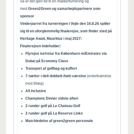
Så er det igen tid til en makkerturnering og
med
Green2Green og samarbejdspartnere som
sponsor
Vinderparret fra turneringen i Vejle den 16.8.26 spiller
sig til en uforglemmelig finalerejse, som finder sted på
Heritage Awali, Mauritius
i maj 2027:
​Finalerejsen indeholder:
Flyrejse tur/retur fra København m/Emirates via
Dubai på Economy Class
Transport af golfbag og kuffert
7 nætter i delt dobbelt-/twin værelse
(enkeltværelse
mod tillæg)
All inclusive
Champions Dinner sidste aften
2 runder golf på Le Chateau Golf
2 runder golf på La Reserve Links
​Matchledelse af green2green personale