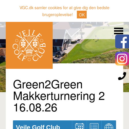
VGC.dk samler cookies for at give dig den bedste
brugeroplevelse!
OK
Søg
Nyheder
Klubben
Medlemmer
Banen
Green2Green
Gæster
Makkerturnering 2
Sporten
16.08.26
Erhverv
Den lille Kok
Vejle Golf Club