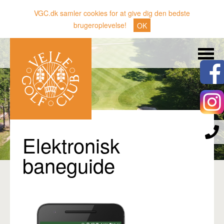
VGC.dk samler cookies for at give dig den bedste
brugeroplevelse!
OK
Søg
Nyheder
Klubben
Medlemmer
Banen
Elektronisk
Gæster
baneguide
Sporten
Erhverv
Den lille Kok