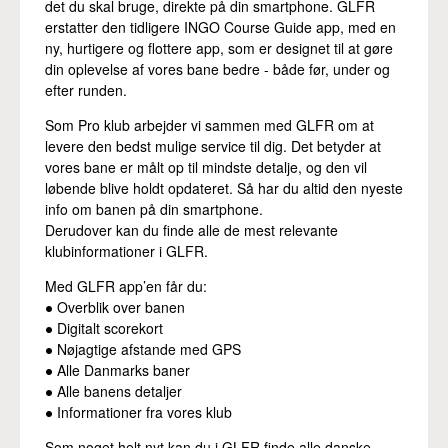
det du skal bruge, direkte på din smartphone. GLFR
erstatter den tidligere INGO Course Guide app, med en
ny, hurtigere og flottere app, som er designet til at gøre
din oplevelse af vores bane bedre - både før, under og
efter runden.
Som Pro klub arbejder vi sammen med GLFR om at
levere den bedst mulige service til dig. Det betyder at
vores bane er målt op til mindste detalje, og den vil
løbende blive holdt opdateret. Så har du altid den nyeste
info om banen på din smartphone.
Derudover kan du finde alle de mest relevante
klubinformationer i GLFR.
Med GLFR app’en får du:
● Overblik over banen
● Digitalt scorekort
● Nøjagtige afstande med GPS
● Alle Danmarks baner
● Alle banens detaljer
● Informationer fra vores klub
Som noget helt nyt kan du i GLFR finde alle danske