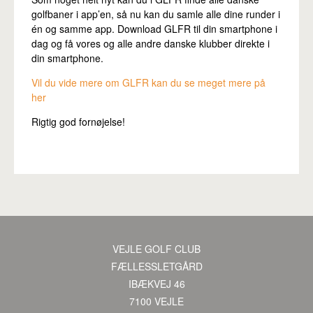
golfbaner i app’en, så nu kan du samle alle dine runder i
én og samme app. Download GLFR til din smartphone i
dag og få vores og alle andre danske klubber direkte i
din smartphone.
Vil du vide mere om GLFR kan du se meget mere på
her
Rigtig god fornøjelse!
VEJLE GOLF CLUB
·
FÆLLESSLETGÅRD
·
IBÆKVEJ 46
·
7100 VEJLE