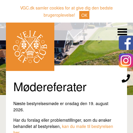
VGC.dk samler cookies for at give dig den bedste
brugeroplevelse!
OK
Søg
Nyheder
Klubben
Medlemmer
Banen
Mødereferater
Gæster
Sporten
Næste bestyrelsesmøde er onsdag den 19. august
2026.
Erhverv
Har du forslag eller problemstillinger, som du ønsker
Den lille Kok
behandlet af bestyrelsen,
kan du maile til bestyrelsen
her.