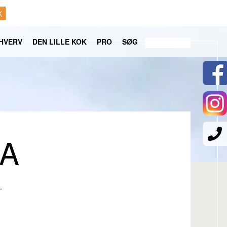
K
HVERV
DEN LILLE KOK
PRO
SØG
 A
.