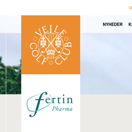
V
NYHEDER
K