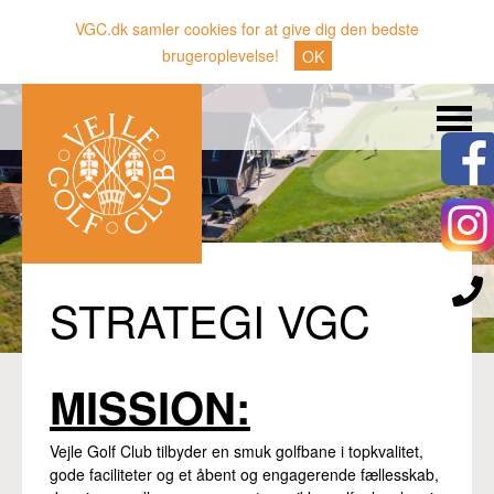
VGC.dk samler cookies for at give dig den bedste
brugeroplevelse!
OK
Søg
Nyheder
Klubben
Medlemmer
Banen
STRATEGI VGC
Gæster
Sporten
MISSION:
Erhverv
Vejle Golf Club tilbyder en smuk golfbane i topkvalitet,
Den lille Kok
gode faciliteter og et åbent og engagerende fællesskab,