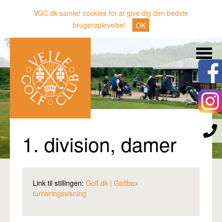
VGC.dk samler cookies for at give dig den bedste
brugeroplevelse!
OK
Søg
Nyheder
Klubben
Medlemmer
Banen
1. division, damer
Gæster
Sporten
Link til stillingen:
Golf.dk | Golfbox
Erhverv
turneringsvisning
Den lille Kok