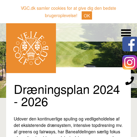
VGC.dk samler cookies for at give dig den bedste
brugeroplevelse!
OK
Søg
Nyheder
Klubben
Medlemmer
Banen
Dræningsplan 2024
Gæster
- 2026
Sporten
Erhverv
Udover den kontinuerlige spuling og vedligeholdelse af
det eksisterende drænsystem, intensive topdresning mv.
Den lille Kok
af greens og fairways, har Baneafdelingen særlig fokus