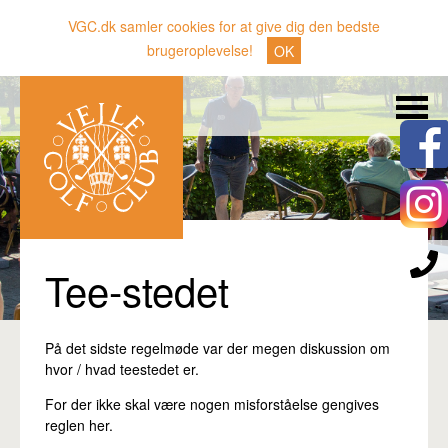
VGC.dk samler cookies for at give dig den bedste
brugeroplevelse!
OK
Søg
Nyheder
Klubben
Medlemmer
Banen
Tee-stedet
Gæster
Sporten
På det sidste regelmøde var der megen diskussion om
hvor / hvad teestedet er.
Erhverv
For der ikke skal være nogen misforståelse gengives
Den lille Kok
reglen her.