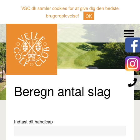
VGC.dk samler cookies for at give dig den bedste
brugeroplevelse!
OK
Søg
Nyheder
Klubben
Medlemmer
Banen
Beregn antal slag
Gæster
Sporten
Erhverv
Indtast dit handicap
Den lille Kok