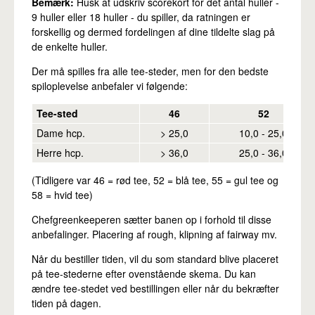
Bemærk:
Husk at udskriv scorekort for det antal huller -
9 huller eller 18 huller - du spiller, da ratningen er
forskellig og dermed fordelingen af dine tildelte slag på
de enkelte huller.
Der må spilles fra alle tee-steder, men for den bedste
spiloplevelse anbefaler vi følgende:
Tee-sted
46
52
Dame hcp.
> 25,0
10,0 - 25,0
Herre hcp.
> 36,0
25,0 - 36,0
(Tidligere var 46 = rød tee, 52 = blå tee, 55 = gul tee og
58 = hvid tee)
Chefgreenkeeperen sætter banen op i forhold til disse
anbefalinger. Placering af rough, klipning af fairway mv.
Når du bestiller tiden, vil du som standard blive placeret
på tee-stederne efter ovenstående skema. Du kan
ændre tee-stedet ved bestillingen eller når du bekræfter
tiden på dagen.