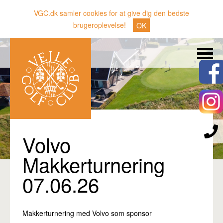
VGC.dk samler cookies for at give dig den bedste
brugeroplevelse!
OK
Søg
Nyheder
Klubben
Medlemmer
Banen
Volvo
Gæster
Makkerturnering
Sporten
07.06.26
Erhverv
Den lille Kok
Makkerturnering med Volvo som sponsor