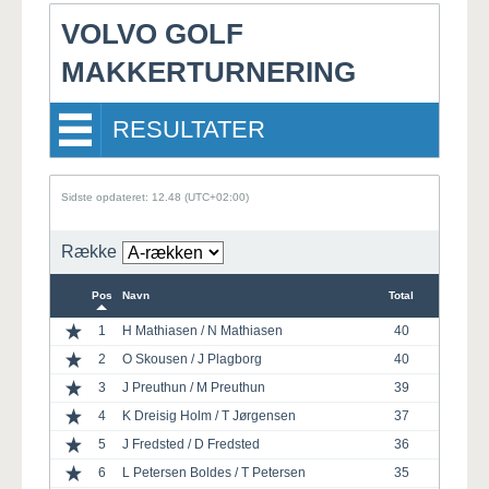
VOLVO GOLF
MAKKERTURNERING
RESULTATER
Sidste opdateret: 12.48 (UTC+02:00)
Række
Pos
Navn
Total
1
H Mathiasen / N Mathiasen
40
2
O Skousen / J Plagborg
40
3
J Preuthun / M Preuthun
39
4
K Dreisig Holm / T Jørgensen
37
5
J Fredsted / D Fredsted
36
6
L Petersen Boldes / T Petersen
35