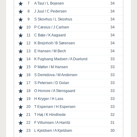
7
A Taul / L Bojesen
34
8
J Juul / C Pedersen
34
9
S Skovhus / L Skovhus
34
10
P Cæsius / J Carlsen
34
11
C Bøje / K Aagaard
34
12
K Brejnholt / B Sørensen
34
13
E Hansen / M Bech
34
14
K Fuglsang Madsen / A Duelund
33
15
P Møller / M Hansen
33
16
S Demidova / M Andersen
33
17
S Petersen / D Golan
33
18
O Honore / A Stensgaard
33
19
H Kryger / H Lass
33
20
T Espersen / H Espersen
33
21
T Høj / K Hindhede
32
22
F Villumsen / A Harritz
31
23
L Kjeldsen / A Kjeldsen
30