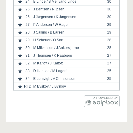
24
B Linde / B Meilvang Linde
30
25
J Bentsen / N Ipsen
30
26
J Jørgensen / K Jørgensen
30
27
P Andersen / W Hager
29
28
J Salling / B Larsen
29
29
H Scheuer / O Sort
28
30
M Mikkelsen / J Ankerstjerne
28
31
J Thomsen / K Raabjerg
27
32
M Kaltoft / J Kaltoft
27
33
D Hansen / M Lagoni
25
34
E Lemvigh / A Christensen
25
RTD
M Byskov / L Byskov