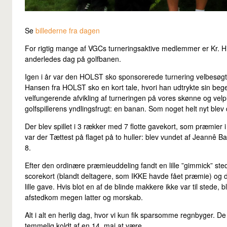
Se
billederne fra dagen
For rigtig mange af VGCs turneringsaktive medlemmer er Kr. Him
anderledes dag på golfbanen.
Igen i år var den HOLST sko sponsorerede turnering velbesøg
Hansen fra HOLST sko en kort tale, hvori han udtrykte sin bege
velfungerende afvikling af turneringen på vores skønne og velp
golfspillerens yndlingsfrugt: en banan. Som noget helt nyt blev
Der blev spillet i 3 rækker med 7 flotte gavekort, som præmier
var der Tættest på flaget på to huller: blev vundet af Jeannê 
8.
Efter den ordinære præmieuddeling fandt en lille ”gimmick” sted.
scorekort (blandt deltagere, som IKKE havde fået præmie) og
lille gave. Hvis blot en af de blinde makkere ikke var til stede,
afstedkom megen latter og morskab.
Alt i alt en herlig dag, hvor vi kun fik sparsomme regnbyger. De
temmelig koldt af en 14. maj at være.