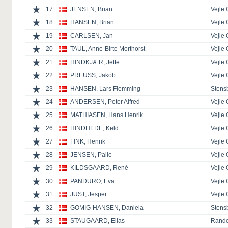
17
JENSEN, Brian
Vejle 
18
HANSEN, Brian
Vejle 
19
CARLSEN, Jan
Vejle 
20
TAUL, Anne-Birte Morthorst
Vejle 
21
HINDKJÆR, Jette
Vejle 
22
PREUSS, Jakob
Vejle 
23
HANSEN, Lars Flemming
Stensb
24
ANDERSEN, Peter Alfred
Vejle 
25
MATHIASEN, Hans Henrik
Vejle 
26
HINDHEDE, Keld
Vejle 
27
FINK, Henrik
Vejle 
28
JENSEN, Palle
Vejle 
29
KILDSGAARD, René
Vejle 
30
PANDURO, Eva
Vejle 
31
JUST, Jesper
Vejle 
32
GOMIG-HANSEN, Daniela
Stensb
33
STAUGAARD, Elias
Rande