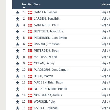
Pos
Nat
Navn
Klubna
1
HANSEN, Jesper
Vejle 
2
LARSEN, Bent Erik
Vejle 
3
SØRENSEN, Paul
Vejle 
4
BENTSEN, Jakob Just
Vejle 
5
PEDERSEN, Lars Elving
Vejle 
6
HVARRE, Christian
Vejle 
7
PETERSEN, Steen
Vejle 
8
MATHIASEN, Ole
Vejle 
9
GOLAN, Danny
Vejle 
10
PLAGBORG, Jens Jørgen
Vejle 
11
BECH, Morten
Vejle 
12
MADSEN, Brian Baun
Vejle 
13
NIELSEN, Morten Bonde
Vejle 
14
NØRGAARD, Anders
Vejle 
15
WORSØE, Peter
Vejle 
16
KALTOFT, Michael
Vejle 