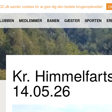
GC.dk samler cookies for at give dig den bedste brugeroplevelse!
O
LUBBEN
MEDLEMMER
BANEN
GÆSTER
SPORTEN
ER
Kr. Himmelfart
14.05.26