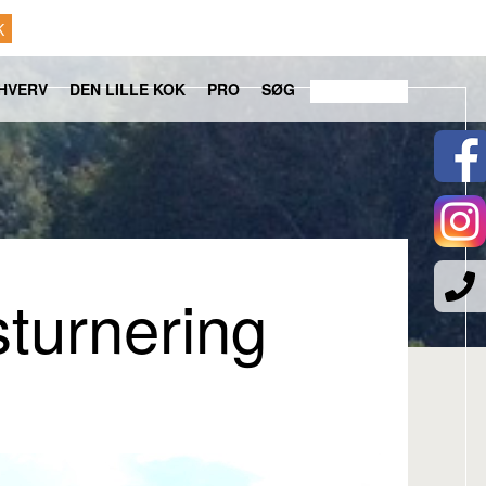
K
HVERV
DEN LILLE KOK
PRO
SØG
sturnering