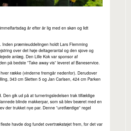
melfartsdag år efter år lig med en skøn og lidt
t. Inden præmieuddelingen holdt Lars Flemming
jstring over det høje deltagerantal og den sjove og
lejede anlæg. Den Lille Kok var sponsor af
 den på bedste ”Take away vis” leveret af Baneservice.
 i hver række (vinderne fremgår nedenfor). Derudover
Balling, 343 cm Sletten 5 og Jan Carlsen, 424 cm Parken
 Den gik ud på at turneringsledelsen trak tilfældige
 dannede blinde makkerpar, som så blev beæret med en
 blev der trukket nye par. Denne ”uretfærdige” regel
 fleste havde dog fundet overtrækstøjet frem, for det var