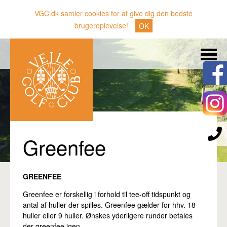
VGC.dk samler cookies for at give dig den bedste
brugeroplevelse!
OK
Søg
Nyheder
Klubben
Medlemmer
Banen
Greenfee
Gæster
Sporten
GREENFEE
Erhverv
Greenfee er forskellig i forhold til tee-off tidspunkt og
antal af huller der spilles. Greenfee gælder for hhv. 18
Den lille Kok
huller eller 9 huller. Ønskes yderligere runder betales
der greenfee igen.