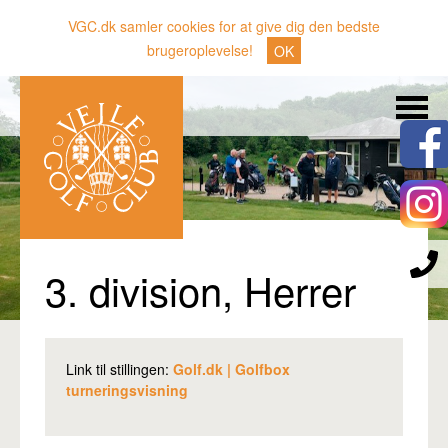
VGC.dk samler cookies for at give dig den bedste
brugeroplevelse!
OK
Søg
Nyheder
Klubben
Medlemmer
Banen
3. division, Herrer
Gæster
Sporten
Link til stillingen:
Golf.dk | Golfbox
Erhverv
turneringsvisning
Den lille Kok