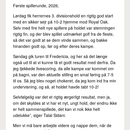
Pro
Første spillerunde, 2026;
Lørdag fik herrernes 3. divisionshold en rigtig god start
med en sikker sejr på 10-2 hjemme mod Royal Oak.
Selv med fire helt nye spillere på holdet var stemningen
rigtig fin, og der blev spillet udmærket golf fra de fleste,
så det var godt at se dem vinde sammen, og bakke
hinanden godt op, før og efter deres kampe.
Søndag gik turen til Fredericia, og her så det længe
også ud til at vi kunne få et godt resultat med derfra. Da
jeg tjekkede livescoring, da alle kampe var kommet om
på bagni, var den aktuelle stilling en smal føring på 7-5
til os. Så jeg blev noget chokeret, da jeg kom ind fra min
undervisning, og så, at holdet havde tabt 10-2!
Selvfølgelig var det et rigtig ærgerligt resultat, men ja,
om det skyldes at vi har et nyt, ungt hold, der endnu ikke
er helt sammenspillede, det kan vi nok ikke helt
udelukke”, siger Talal Sidani.
Men vi må bare arbejde videre og nappe dem, når de