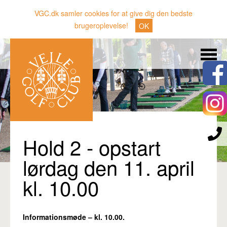
VGC.dk samler cookies for at give dig den bedste
brugeroplevelse!
OK
Søg
Nyheder
Klubben
Medlemmer
Banen
Hold 2 - opstart
Gæster
lørdag den 11. april
Sporten
kl. 10.00
Erhverv
Den lille Kok
Informationsmøde – kl. 10.00.