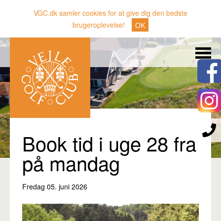
VGC.dk samler cookies for at give dig den bedste
brugeroplevelse!
OK
Søg
Nyheder
Klubben
Medlemmer
Banen
Book tid i uge 28 fra
Gæster
på mandag
Sporten
Fredag 05. juni 2026
Erhverv
Den lille Kok