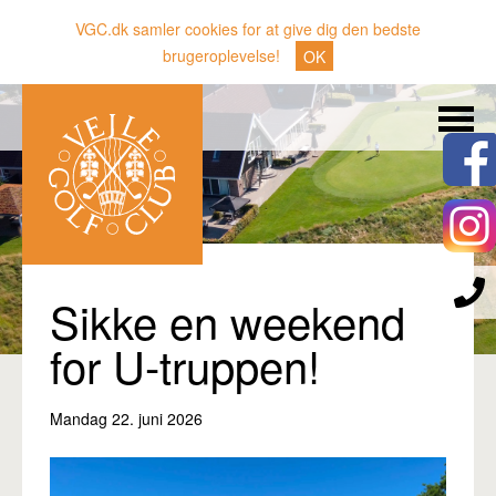
VGC.dk samler cookies for at give dig den bedste
brugeroplevelse!
OK
Søg
Nyheder
Klubben
Medlemmer
Banen
Sikke en weekend
Gæster
for U-truppen!
Sporten
Mandag 22. juni 2026
Erhverv
Den lille Kok