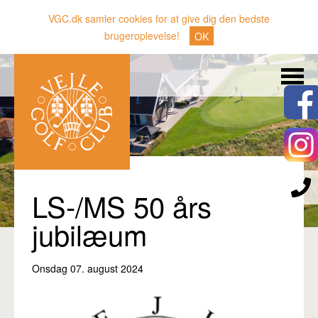
VGC.dk samler cookies for at give dig den bedste
brugeroplevelse!
OK
Søg
Nyheder
Klubben
Medlemmer
Banen
LS-/MS 50 års
Gæster
jubilæum
Sporten
Onsdag 07. august 2024
Erhverv
Den lille Kok