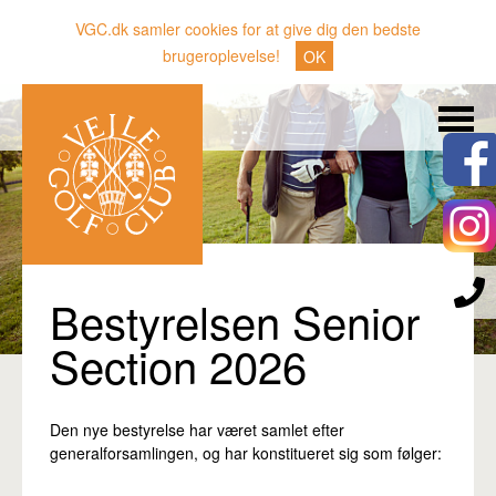
VGC.dk samler cookies for at give dig den bedste
brugeroplevelse!
OK
Søg
Nyheder
Klubben
Medlemmer
Banen
Bestyrelsen Senior
Gæster
Section 2026
Sporten
Erhverv
Den nye bestyrelse har været samlet efter
generalforsamlingen, og har konstitueret sig som følger:
Den lille Kok