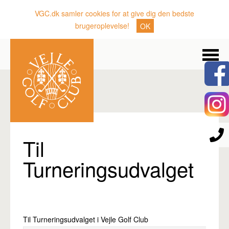
VGC.dk samler cookies for at give dig den bedste
brugeroplevelse!
OK
Søg
Nyheder
Klubben
Medlemmer
Banen
Til
Gæster
Turneringsudvalget
Sporten
Erhverv
Den lille Kok
Til Turneringsudvalget i Vejle Golf Club