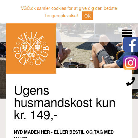
VGC.dk samler cookies for at give dig den bedste
brugeroplevelse!
OK
Søg
Nyheder
Klubben
Medlemmer
Banen
Ugens
Gæster
husmandskost kun
Sporten
kr. 149,-
Erhverv
Den lille Kok
NYD MADEN HER - ELLER BESTIL OG TAG MED