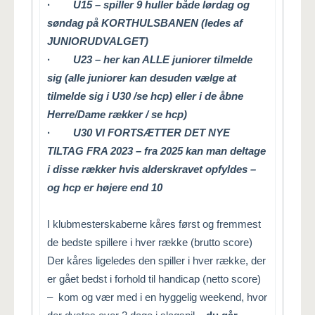
·
U15 – spiller 9 huller både lørdag og
søndag på KORTHULSBANEN (ledes af
JUNIORUDVALGET)
·
U23 – her kan ALLE juniorer tilmelde
sig (alle juniorer kan desuden vælge at
tilmelde sig i U30 /se hcp) eller i de åbne
Herre/Dame rækker / se hcp)
·
U30 VI FORTSÆTTER DET NYE
TILTAG FRA 2023 – fra 2025 kan man deltage
i disse rækker hvis alderskravet opfyldes –
og hcp er højere end 10
I klubmesterskaberne kåres først og fremmest
de bedste spillere i hver række (brutto score)
Der kåres ligeledes den spiller i hver række, der
er gået bedst i forhold til handicap (netto score)
– kom og vær med i en hyggelig weekend, hvor