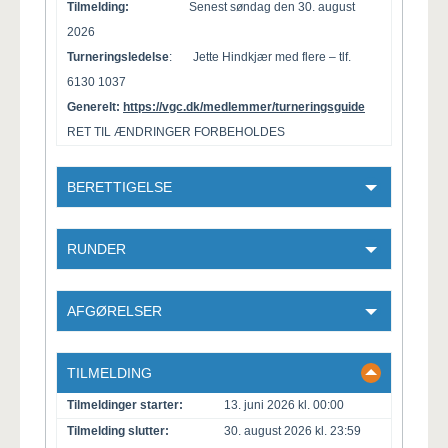
Tilmelding:
Senest søndag den 30. august
2026
Turneringsledelse
: Jette Hindkjær med flere – tlf.
6130 1037
Generelt:
https://vgc.dk/medlemmer/turneringsguide
RET TIL ÆNDRINGER FORBEHOLDES
BERETTIGELSE
RUNDER
AFGØRELSER
TILMELDING
Tilmeldinger starter:
13. juni 2026 kl. 00:00
Tilmelding slutter:
30. august 2026 kl. 23:59