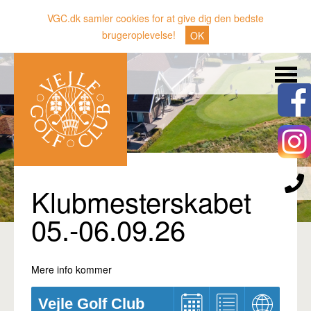
VGC.dk samler cookies for at give dig den bedste
brugeroplevelse!
OK
Søg
Nyheder
Klubben
Medlemmer
Banen
Klubmesterskabet
Gæster
05.-06.09.26
Sporten
Erhverv
Mere info kommer
Den lille Kok
Vejle Golf Club