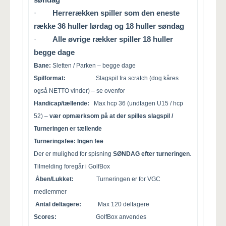
søndag
·
Herrerækken spiller som den eneste
række 36 huller lørdag og 18 huller søndag
·
Alle øvrige rækker spiller 18 huller
begge dage
Bane:
Sletten / Parken – begge dage
Spilformat:
Slagspil fra scratch (dog kåres
også NETTO vinder) – se ovenfor
Handicap/tællende:
Max hcp 36 (undtagen U15 / hcp
52) –
vær opmærksom på at der spilles slagspil /
Turneringen er tællende
Turneringsfee: Ingen fee
Der er mulighed for spisning
SØNDAG efter turneringen
.
Tilmelding foregår i GolfBox
Åben/Lukket:
Turneringen er for VGC
medlemmer
Antal deltagere:
Max 120 deltagere
Scores:
GolfBox anvendes