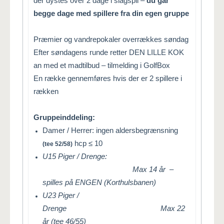
der dystes over 2 dage i slagspil –
du går
begge dage med spillere fra din egen gruppe
Præmier og vandrepokaler overrækkes søndag
Efter søndagens runde retter DEN LILLE KOK
an med et madtilbud – tilmelding i GolfBox
En række gennemføres hvis der er 2 spillere i
rækken
Gruppeinddeling:
Damer / Herrer: ingen aldersbegrænsning
hcp
≤
10
(tee 52/58)
U15 Piger / Drenge:
Max 14 år –
spilles på ENGEN (Korthulsbanen)
U23 Piger /
Drenge Max 22
år (tee 46/55)