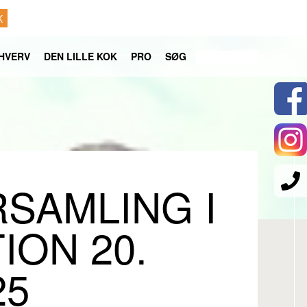
K
HVERV
DEN LILLE KOK
PRO
SØG
SAMLING I
ION 20.
25