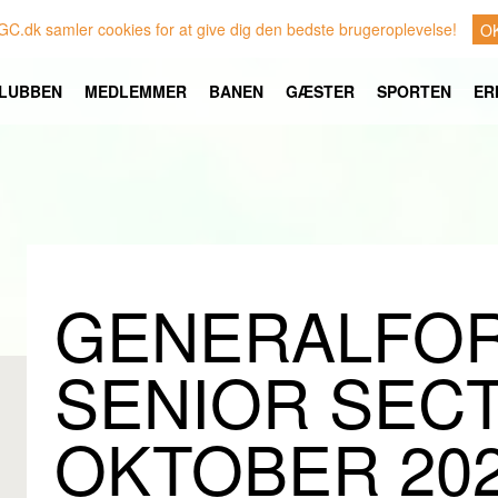
GC.dk samler cookies for at give dig den bedste brugeroplevelse!
O
LUBBEN
MEDLEMMER
BANEN
GÆSTER
SPORTEN
ER
GENERALFOR
SENIOR SECT
OKTOBER 20