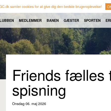
GC.dk samler cookies for at give dig den bedste brugeroplevelse!
O
LUBBEN
MEDLEMMER
BANEN
GÆSTER
SPORTEN
ER
Friends fælles
spisning
Onsdag 06. maj 2026