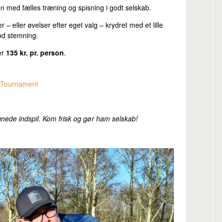
en med fælles træning og spisning i godt selskab.
eller øvelser efter eget valg – krydret med et lille
od stemning.
er
135 kr. pr. person
.
 Tournament
ænede indspil. Kom frisk og gør ham selskab!