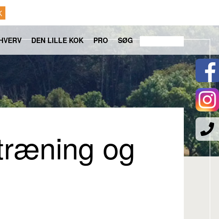
K
HVERV
DEN LILLE KOK
PRO
SØG
 træning og