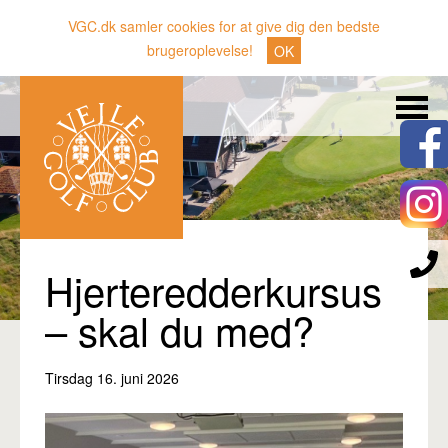
VGC.dk samler cookies for at give dig den bedste
brugeroplevelse!
OK
Søg
Nyheder
Klubben
Medlemmer
Banen
Hjerteredderkursus
Gæster
– skal du med?
Sporten
Tirsdag 16. juni 2026
Erhverv
Den lille Kok