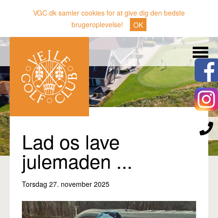
VGC.dk samler cookies for at give dig den bedste
brugeroplevelse!
OK
Søg
Nyheder
Klubben
Medlemmer
Banen
Lad os lave
Gæster
julemaden ...
Sporten
Torsdag 27. november 2025
Erhverv
Den lille Kok