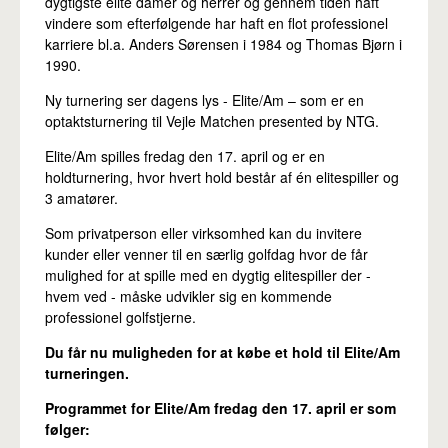
dygtigste elite damer og herrer og gennem tiden haft
vindere som efterfølgende har haft en flot professionel
karriere bl.a. Anders Sørensen i 1984 og Thomas Bjørn i
1990.
Ny turnering ser dagens lys - Elite/Am – som er en
optaktsturnering til Vejle Matchen presented by NTG.
Elite/Am spilles fredag den 17. april og er en
holdturnering, hvor hvert hold består af én elitespiller og
3 amatører.
Som privatperson eller virksomhed kan du invitere
kunder eller venner til en særlig golfdag hvor de får
mulighed for at spille med en dygtig elitespiller der -
hvem ved - måske udvikler sig en kommende
professionel golfstjerne.
Du får nu muligheden for at købe et hold til Elite/Am
turneringen.
Programmet for Elite/Am fredag den 17. april er som
følger: