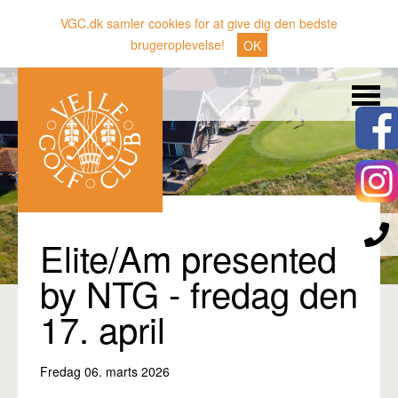
VGC.dk samler cookies for at give dig den bedste
brugeroplevelse!
OK
Søg
Nyheder
Klubben
Medlemmer
Banen
Elite/Am presented
Gæster
by NTG - fredag den
Sporten
17. april
Erhverv
Fredag 06. marts 2026
Den lille Kok