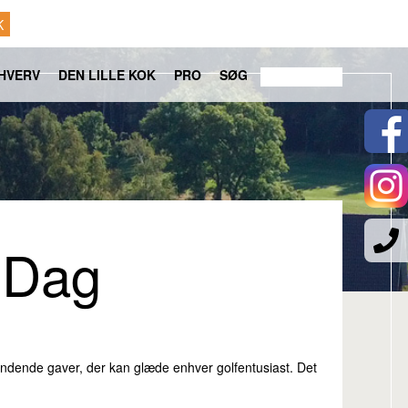
K
HVERV
DEN LILLE KOK
PRO
SØG
 Dag
pændende gaver, der kan glæde enhver golfentusiast. Det