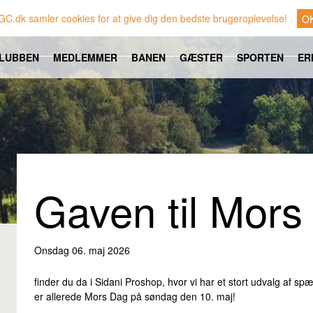
GC.dk samler cookies for at give dig den bedste brugeroplevelse!
O
LUBBEN
MEDLEMMER
BANEN
GÆSTER
SPORTEN
ER
Gaven til Mors
Onsdag 06. maj 2026
finder du da i Sidani Proshop, hvor vi har et stort udvalg af s
er allerede Mors Dag på søndag den 10. maj!