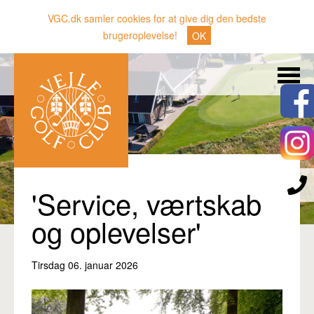
VGC.dk samler cookies for at give dig den bedste
brugeroplevelse!
OK
Søg
Nyheder
Klubben
Medlemmer
Banen
'Service, værtskab
Gæster
og oplevelser'
Sporten
Tirsdag 06. januar 2026
Erhverv
Den lille Kok