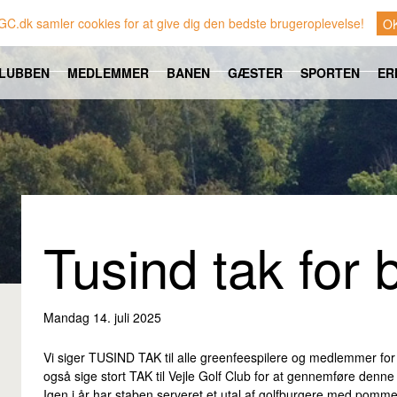
GC.dk samler cookies for at give dig den bedste brugeroplevelse!
O
LUBBEN
MEDLEMMER
BANEN
GÆSTER
SPORTEN
ER
Tusind tak for 
Mandag 14. juli 2025
Vi siger TUSIND TAK til alle greenfeespilere og medlemmer for den
også sige stort TAK til Vejle Golf Club for at gennemføre denne e
Igen i år har staben serveret et utal af golfburgere med pomm