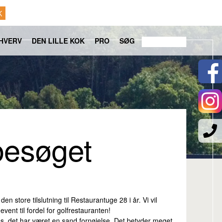
K
HVERV
DEN LILLE KOK
PRO
SØG
besøget
 store tilslutning til Restaurantuge 28 i år. Vi vil
vent til fordel for golfrestauranten!
es, det har været en sand fornøjelse. Det betyder meget