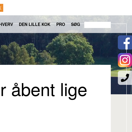
K
HVERV
DEN LILLE KOK
PRO
SØG
 åbent lige