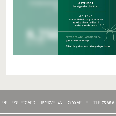
FÆLLESSLETGÅRD
·
IBÆKVEJ 46
·
7100 VEJLE
·
TLF. 75 85 8