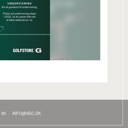
1 85
·
INFO@VGC.DK