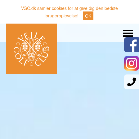
VGC.dk samler cookies for at give dig den bedste
brugeroplevelse!
OK
Søg
Nyheder
Klubben
Medlemmer
Banen
Gæster
Sporten
Erhverv
Den lille Kok