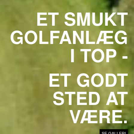
ET SMUKT
GOLFANLÆG
I TOP -
ET GODT
STED AT
VÆRE.
SE GALLERI