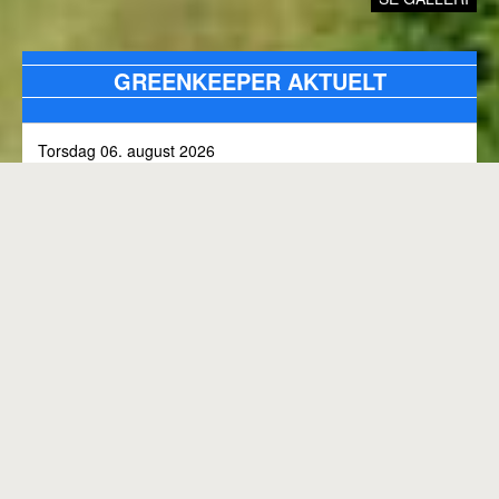
GREENKEEPER AKTUELT
Torsdag 06. august 2026
Alle bunkers tjekkes og efterfyldes med sand, efter skybrud.
Fredag 31. juli 2026
Kommunen arbejder på skoven 3, i den kommende tid
Onsdag 01. juli 2026
Rangen lukket til kl. 8.00, grundet klipning
GENEREL BANESTATUS
Tirsdag 30. juni 2026
MED MINDRE ANDET FREMGÅR OVENFOR
Rangen lukkes med korte intervaller i dag, grundet
"GREENKEEPER AKTUELT"
elektriker arbejde.
Hele banen er åben.