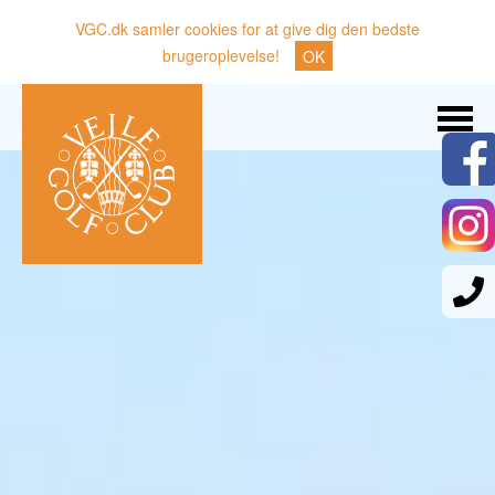
VGC.dk samler cookies for at give dig den bedste
brugeroplevelse!
OK
Søg
Nyheder
Klubben
Medlemmer
Banen
Gæster
Sporten
Erhverv
Den lille Kok