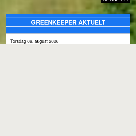
GREENKEEPER AKTUELT
Torsdag 06. august 2026
Alle bunkers tjekkes og efterfyldes med sand, efter skybrud.
Fredag 31. juli 2026
Kommunen arbejder på skoven 3, i den kommende tid
Onsdag 01. juli 2026
Rangen lukket til kl. 8.00, grundet klipning
GENEREL BANESTATUS
Tirsdag 30. juni 2026
MED MINDRE ANDET FREMGÅR OVENFOR
Rangen lukkes med korte intervaller i dag, grundet
"GREENKEEPER AKTUELT"
elektriker arbejde.
Hele banen er åben.