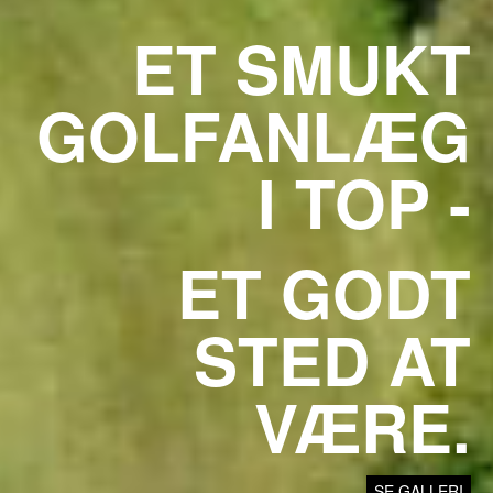
ET SMUKT
GOLFANLÆG
I TOP -
ET GODT
STED AT
VÆRE.
SE GALLERI