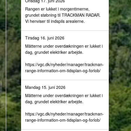
Onsdag 17. juni 2026
Rangen er lukket i morgentimerne,
grundet støbning til TRACKMAN RADAR.
Vi henviser til indspils arealerne.
Tirsdag 16. juni 2026
Måtterne under overdækningen er lukket i
dag, grundet elektriker arbejde.
https://vgc.dk/nyheder/manager/trackman-
range-information-om-tidsplan-og-forlob/
Mandag 15. juni 2026
Måtterne under overdækningen er lukket i
dag, grundet elektriker arbejde.
https://vgc.dk/nyheder/manager/trackman-
range-information-om-tidsplan-og-forlob/