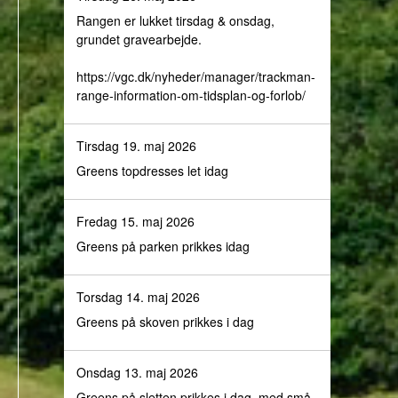
Rangen er lukket tirsdag & onsdag,
grundet gravearbejde.
https://vgc.dk/nyheder/manager/trackman-
range-information-om-tidsplan-og-forlob/
Tirsdag 19. maj 2026
Greens topdresses let idag
Fredag 15. maj 2026
Greens på parken prikkes idag
Torsdag 14. maj 2026
Greens på skoven prikkes i dag
Onsdag 13. maj 2026
Greens på sletten prikkes i dag, med små