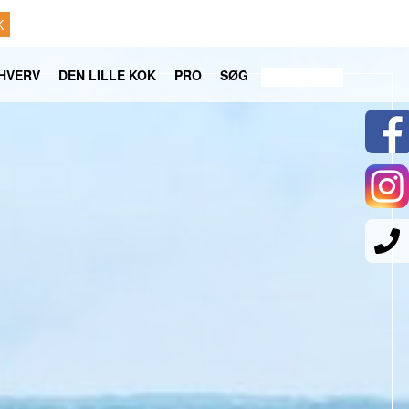
K
HVERV
DEN LILLE KOK
PRO
SØG