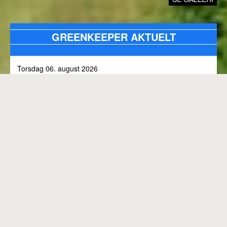
GREENKEEPER AKTUELT
Torsdag 06. august 2026
Alle bunkers tjekkes og efterfyldes med sand, efter skybrud.
Fredag 31. juli 2026
Kommunen arbejder på skoven 3, i den kommende tid
Onsdag 01. juli 2026
Rangen lukket til kl. 8.00, grundet klipning
GENEREL BANESTATUS
Tirsdag 30. juni 2026
MED MINDRE ANDET FREMGÅR OVENFOR
Rangen lukkes med korte intervaller i dag, grundet
"GREENKEEPER AKTUELT"
elektriker arbejde.
Hele banen er åben.