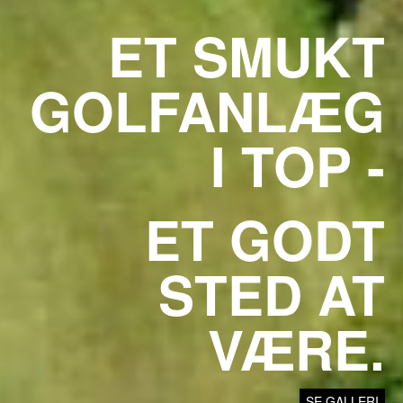
ET SMUKT
GOLFANLÆG
I TOP -
ET GODT
STED AT
VÆRE.
SE GALLERI