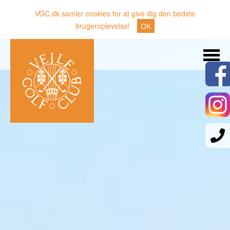
VGC.dk samler cookies for at give dig den bedste
brugeroplevelse!
OK
Søg
Nyheder
Klubben
Medlemmer
Banen
Gæster
Sporten
Erhverv
Den lille Kok