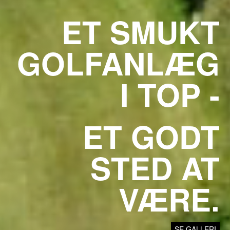
ET SMUKT
GOLFANLÆG
I TOP -
ET GODT
STED AT
VÆRE.
SE GALLERI