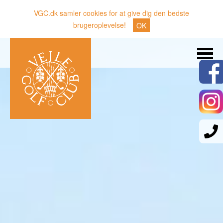
VGC.dk samler cookies for at give dig den bedste
brugeroplevelse!
OK
Søg
Nyheder
Klubben
Medlemmer
Banen
Gæster
Sporten
Erhverv
Den lille Kok