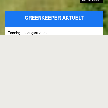
GREENKEEPER AKTUELT
Torsdag 06. august 2026
Alle bunkers tjekkes og efterfyldes med sand, efter skybrud.
Fredag 31. juli 2026
Kommunen arbejder på skoven 3, i den kommende tid
Onsdag 01. juli 2026
Rangen lukket til kl. 8.00, grundet klipning
GENEREL BANESTATUS
Tirsdag 30. juni 2026
MED MINDRE ANDET FREMGÅR OVENFOR
Rangen lukkes med korte intervaller i dag, grundet
"GREENKEEPER AKTUELT"
elektriker arbejde.
Hele banen er åben.