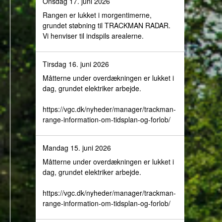
Onsdag 17. juni 2026
Rangen er lukket i morgentimerne,
grundet støbning til TRACKMAN RADAR.
Vi henviser til indspils arealerne.
Tirsdag 16. juni 2026
Måtterne under overdækningen er lukket i
dag, grundet elektriker arbejde.
https://vgc.dk/nyheder/manager/trackman-
range-information-om-tidsplan-og-forlob/
Mandag 15. juni 2026
Måtterne under overdækningen er lukket i
dag, grundet elektriker arbejde.
https://vgc.dk/nyheder/manager/trackman-
range-information-om-tidsplan-og-forlob/