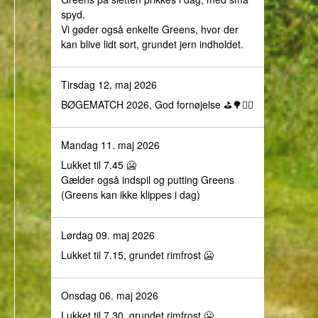
spyd.
Vi gøder også enkelte Greens, hvor der
kan blive lidt sort, grundet jern indholdet.
Tirsdag 12. maj 2026
BØGEMATCH 2026, God fornøjelse ⛳️🌳🏌️‍♀️
Mandag 11. maj 2026
Lukket til 7.45 🥶
Gælder også indspil og putting Greens
(Greens kan ikke klippes i dag)
Lørdag 09. maj 2026
Lukket til 7.15, grundet rimfrost 🥶
Onsdag 06. maj 2026
Lukket til 7.30, grundet rimfrost 🥶