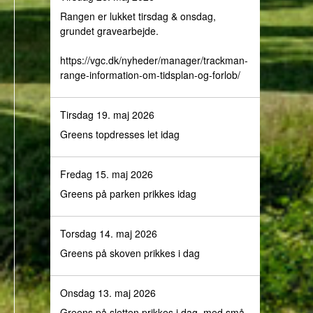
Rangen er lukket tirsdag & onsdag,
grundet gravearbejde.
https://vgc.dk/nyheder/manager/trackman-
range-information-om-tidsplan-og-forlob/
Tirsdag 19. maj 2026
Greens topdresses let idag
Fredag 15. maj 2026
Greens på parken prikkes idag
Torsdag 14. maj 2026
Greens på skoven prikkes i dag
Onsdag 13. maj 2026
Greens på sletten prikkes i dag, med små