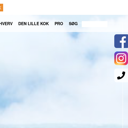
K
HVERV
DEN LILLE KOK
PRO
SØG