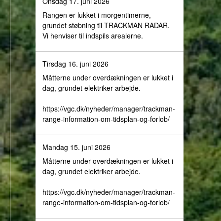
Onsdag 17. juni 2026
Rangen er lukket i morgentimerne,
grundet støbning til TRACKMAN RADAR.
Vi henviser til indspils arealerne.
Tirsdag 16. juni 2026
Måtterne under overdækningen er lukket i
dag, grundet elektriker arbejde.
https://vgc.dk/nyheder/manager/trackman-
range-information-om-tidsplan-og-forlob/
Mandag 15. juni 2026
Måtterne under overdækningen er lukket i
dag, grundet elektriker arbejde.
https://vgc.dk/nyheder/manager/trackman-
range-information-om-tidsplan-og-forlob/