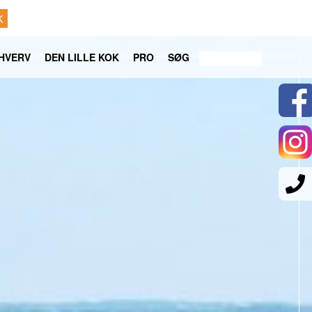
K
HVERV
DEN LILLE KOK
PRO
SØG