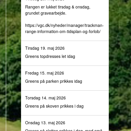
Rangen er lukket tirsdag & onsdag,
grundet gravearbejde.
https://vgc.dk/nyheder/manager/trackman-
range-information-om-tidsplan-og-forlob/
Tirsdag 19. maj 2026
Greens topdresses let idag
Fredag 15. maj 2026
Greens på parken prikkes idag
Torsdag 14. maj 2026
Greens på skoven prikkes i dag
Onsdag 13. maj 2026
Greens på sletten prikkes i dag, med små