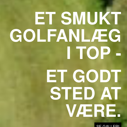
ET SMUKT
GOLFANLÆG
I TOP -
ET GODT
STED AT
VÆRE.
SE GALLERI