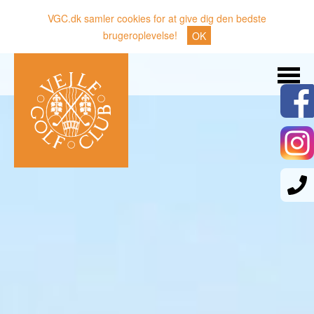
VGC.dk samler cookies for at give dig den bedste
brugeroplevelse!
OK
Søg
Nyheder
Klubben
Medlemmer
Banen
Gæster
Sporten
Erhverv
Den lille Kok