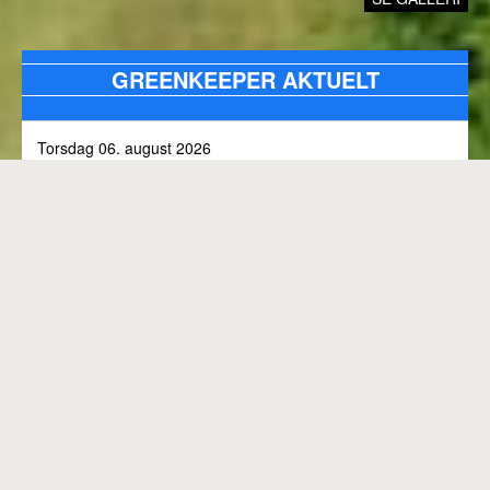
GREENKEEPER AKTUELT
Torsdag 06. august 2026
Alle bunkers tjekkes og efterfyldes med sand, efter skybrud.
Fredag 31. juli 2026
Kommunen arbejder på skoven 3, i den kommende tid
Onsdag 01. juli 2026
Rangen lukket til kl. 8.00, grundet klipning
GENEREL BANESTATUS
Tirsdag 30. juni 2026
MED MINDRE ANDET FREMGÅR OVENFOR
Rangen lukkes med korte intervaller i dag, grundet
"GREENKEEPER AKTUELT"
elektriker arbejde.
Hele banen er åben.