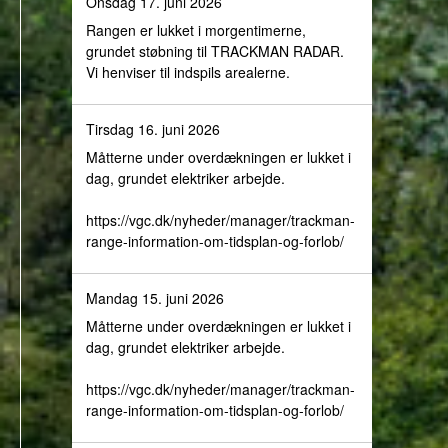
Onsdag 17. juni 2026
Rangen er lukket i morgentimerne,
grundet støbning til TRACKMAN RADAR.
Vi henviser til indspils arealerne.
Tirsdag 16. juni 2026
Måtterne under overdækningen er lukket i
dag, grundet elektriker arbejde.
https://vgc.dk/nyheder/manager/trackman-
range-information-om-tidsplan-og-forlob/
Mandag 15. juni 2026
Måtterne under overdækningen er lukket i
dag, grundet elektriker arbejde.
https://vgc.dk/nyheder/manager/trackman-
range-information-om-tidsplan-og-forlob/