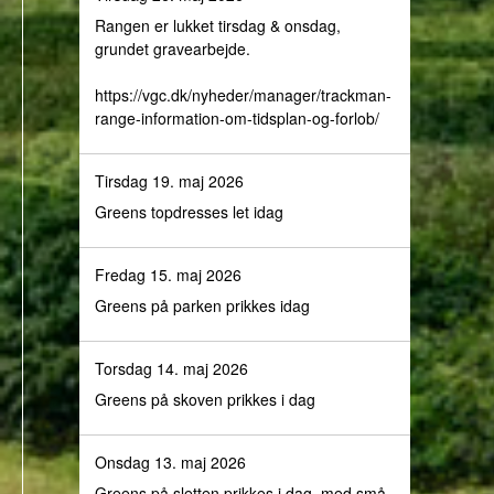
Rangen er lukket tirsdag & onsdag,
grundet gravearbejde.
https://vgc.dk/nyheder/manager/trackman-
range-information-om-tidsplan-og-forlob/
Tirsdag 19. maj 2026
Greens topdresses let idag
Fredag 15. maj 2026
Greens på parken prikkes idag
Torsdag 14. maj 2026
Greens på skoven prikkes i dag
Onsdag 13. maj 2026
Greens på sletten prikkes i dag, med små