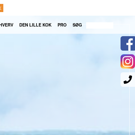
K
HVERV
DEN LILLE KOK
PRO
SØG