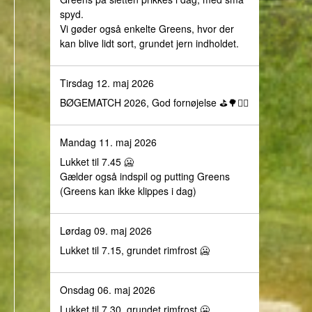
spyd.
Vi gøder også enkelte Greens, hvor der
kan blive lidt sort, grundet jern indholdet.
Tirsdag 12. maj 2026
BØGEMATCH 2026, God fornøjelse ⛳️🌳🏌️‍♀️
Mandag 11. maj 2026
Lukket til 7.45 🥶
Gælder også indspil og putting Greens
(Greens kan ikke klippes i dag)
Lørdag 09. maj 2026
Lukket til 7.15, grundet rimfrost 🥶
Onsdag 06. maj 2026
Lukket til 7.30, grundet rimfrost 🥶